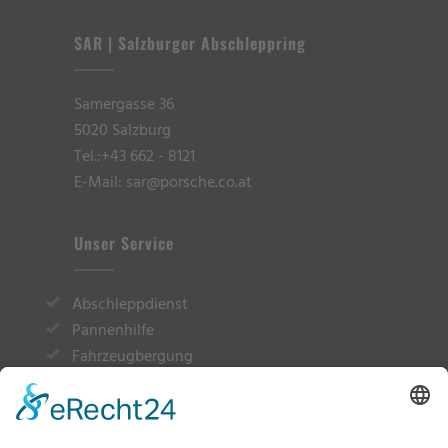
SAR | Salzburger Abschleppring
Samergasse 36
5020 Salzburg
Tel.:
+43 662 - 8121
E-Mail: sar@porsche.co.at
Unser Service
Abschleppdienst
Pannenhilfe
Fahrzeugbergung
Überstellung von A nach B
Rückholung
Vermietung