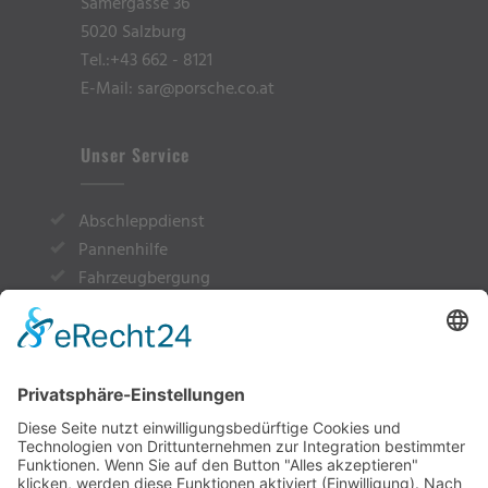
Samergasse 36
5020 Salzburg
Tel.:
+43 662 - 8121
E-Mail: sar@porsche.co.at
Unser Service
Abschleppdienst
Pannenhilfe
Fahrzeugbergung
Überstellung von A nach B
Rückholung
Vermietung