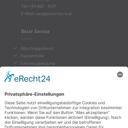
Tel.:
+43 662 - 8121
E-Mail: sar@porsche.co.at
Unser Service
Abschleppdienst
Pannenhilfe
Fahrzeugbergung
Überstellung von A nach B
Rückholung
Vermietung